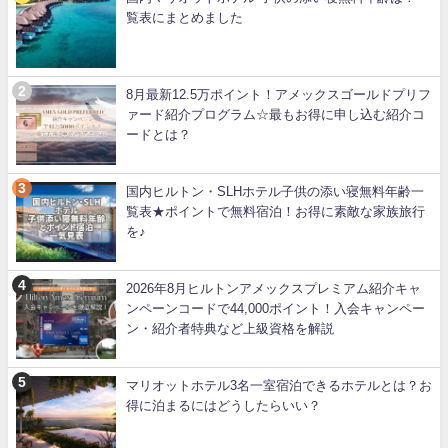
覧表にまとめました
8月最新12.5万ポイント！アメックスゴールドプリフ
ァード紹介プログラム☆最もお得に申し込む紹介コ
ードとは？
国内ヒルトン・SLHホテル子供の添い寝無料年齢一
覧表★ポイントで無料宿泊！お得に素敵な家族旅行
を♪
2026年8月ヒルトンアメックスプレミアム紹介キャ
ンペーンコードで44,000ポイント！入会キャンペー
ン・紹介者特典など上級資格を解説
マリオットホテル3名一室宿泊できるホテルとは？お
得に泊まるにはどうしたらいい？