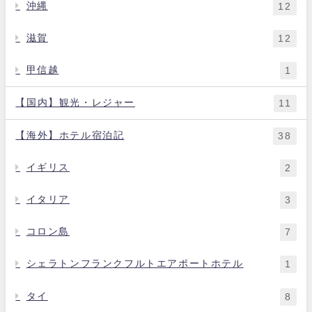
沖縄
12
滋賀
12
甲信越
1
【国内】観光・レジャー
11
【海外】ホテル宿泊記
38
イギリス
2
イタリア
3
コロン島
7
シェラトンフランクフルトエアポートホテル
1
タイ
8