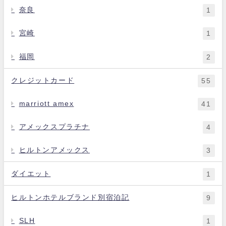
奈良
1
宮崎
1
福岡
2
クレジットカード
55
marriott amex
41
アメックスプラチナ
4
ヒルトンアメックス
3
ダイエット
1
ヒルトンホテルブランド別宿泊記
9
SLH
1