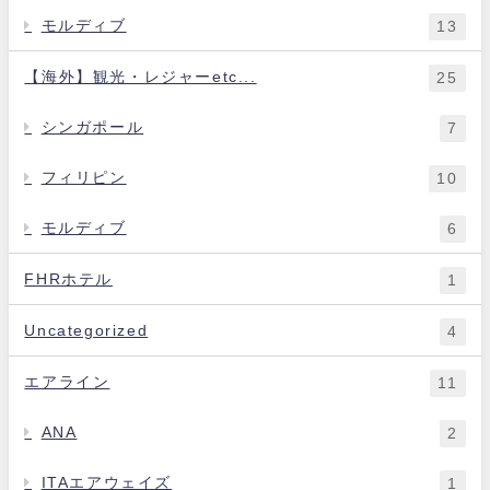
モルディブ
13
【海外】観光・レジャーetc...
25
シンガポール
7
フィリピン
10
モルディブ
6
FHRホテル
1
Uncategorized
4
エアライン
11
ANA
2
ITAエアウェイズ
1