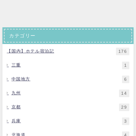
カテゴリー
【国内】ホテル宿泊記
176
三重
1
中国地方
6
九州
14
京都
29
兵庫
3
北海道
4