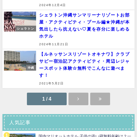
2024年12月4日
シェラトン沖縄サンマリーナリゾートお部
屋・アクティビティ・プール編★沖縄が本
気出したら抗えない♡夏を存分に楽しめる
シェラトン
ホテル
2024年11月21日
【ルネッサンスリゾートオキナワ】クラブ
サビー宿泊記アクティビティ・周辺レジャ
ースポット体験☆無料でこんなに遊べま
沖縄
す！
2021年5月2日
1 / 4
人気記事
国内マリオットホテル 子供の添い寝無料年齢は？一