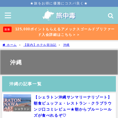
★旅をお得に優雅にコスパ良く★
125,000ポイントもらえるアメックスゴールドプリファー
注目
ド入会詳細はこちら＞＞
ホーム
【国内】ホテル宿泊記
沖縄
沖縄
沖縄の記事一覧
【シェラトン沖縄サンマリーナリゾート】
朝食ビュッフェ・レストラン・クラブラウ
ンジ口コミレビュー★朝からブルーシール
シェラトン
ズが食べれるぞ♡